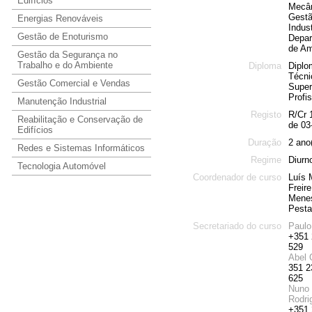
Edifícios
Mecân
Gest
Energias Renováveis
Indust
Gestão de Enoturismo
Depar
de Am
Gestão da Segurança no
Trabalho e do Ambiente
Diploma
Diplo
Técni
Gestão Comercial e Vendas
Super
Profis
Manutenção Industrial
Registo
R/Cr 
Reabilitação e Conservação de
de 03
Edifícios
Duração
2 ano
Redes e Sistemas Informáticos
Regime
Diurn
Tecnologia Automóvel
Coordenador de curso
Luís 
Freire
Mene
Pest
Secretariado do curso
Paulo
+351 
529
Abel 
351 2
625
Nuno 
Rodri
+351 