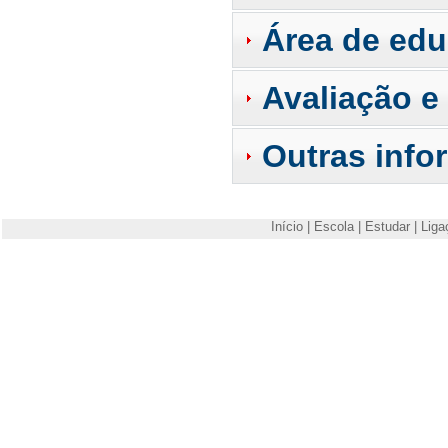
Área de ed
Avaliação e
Outras info
Início
|
Escola
|
Estudar
|
Liga
Escola Superior de Tecnologia e Gestão de Viseu
Campus Politécnico
3504-510 Viseu
Telefone: +351 232480500
Fax: +351 232424651
E-mail:
estgv@estgv.ipv.pt