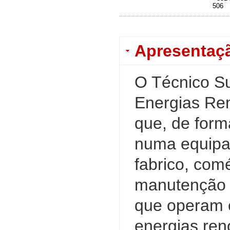
506
Apresentaç
O Técnico Su
Energias Ren
que, de form
numa equipa,
fabrico, comé
manutenção 
que operam c
energias ren