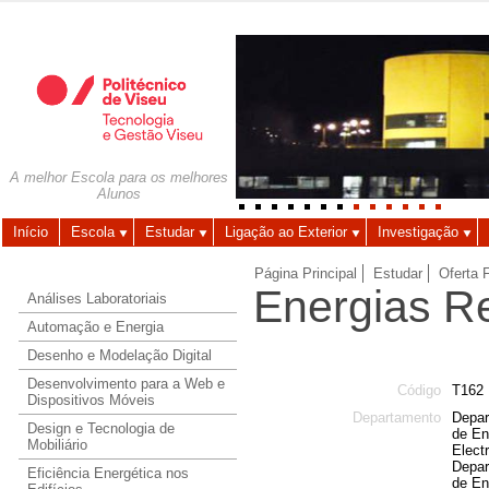
Autenticação
Utilizador
A melhor Escola para os melhores
Alunos
Palavra-chave
Início
Escola
Estudar
Ligação ao Exterior
Investigação
Página Principal
Estudar
Oferta 
Energias R
Análises Laboratoriais
Automação e Energia
Desenho e Modelação Digital
Desenvolvimento para a Web e
Código
T162
Dispositivos Móveis
Departamento
Depar
Design e Tecnologia de
de En
Mobiliário
Elect
Depar
Eficiência Energética nos
de En