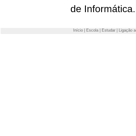
de Informática.
Início
|
Escola
|
Estudar
|
Ligação a
Escola Superior de Tecnologia e Gestão de Viseu
Campus Politécnico
3504-510 Viseu
Telefone: +351 232480500
Fax: +351 232424651
E-mail:
estgv@estgv.ipv.pt