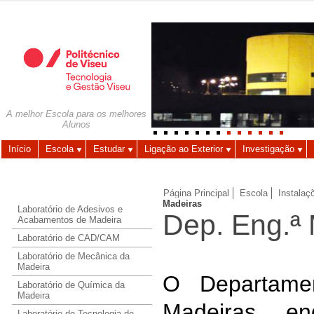
Autenticação
Utilizador
A melhor Escola para os melhores
Alunos
Palavra-chave
Início
Escola
Estudar
Ligação ao Exterior
Investigação
Página Principal
Escola
Instalaç
Madeiras
Laboratório de Adesivos e
Dep. Eng.ª
Acabamentos de Madeira
Laboratório de CAD/CAM
Laboratório de Mecânica da
Madeira
O Departame
Laboratório de Química da
Madeira
Madeiras en
Laboratório de Tecnologia de