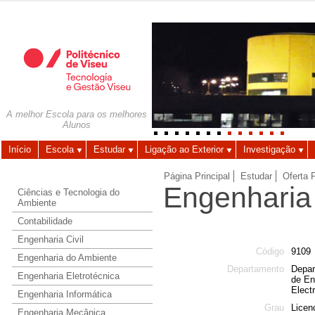
Autenticação
Utilizador
A melhor Escola para os melhores
Alunos
Palavra-chave
Início
Escola
Estudar
Ligação ao Exterior
Investigação
Página Principal
Estudar
Oferta 
Engenharia 
Ciências e Tecnologia do
Ambiente
Contabilidade
Engenharia Civil
Código
9109
Engenharia do Ambiente
Departamento
Depar
Engenharia Eletrotécnica
de En
Elect
Engenharia Informática
Grau
Licen
Engenharia Mecânica