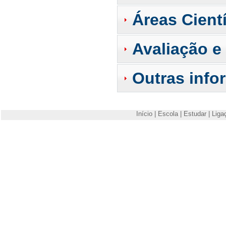
Áreas Cientí
Avaliação e
Outras info
Início
|
Escola
|
Estudar
|
Liga
Escola Superior de Tecnologia e Gestão de Viseu
Campus Politécnico
3504-510 Viseu
Telefone: +351 232480500
Fax: +351 232424651
E-mail:
estgv@estgv.ipv.pt