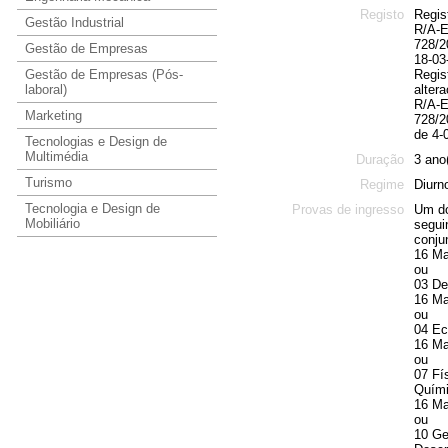
Registo
Regist
Gestão Industrial
R/A-E
728/2
Gestão de Empresas
18-03
Gestão de Empresas (Pós-
Regis
laboral)
alter
R/A-E
Marketing
728/2
de 4-
Tecnologias e Design de
Multimédia
Duração
3 ano
Turismo
Regime
Diurn
Tecnologia e Design de
Provas de ingresso
Um d
Mobiliário
segui
conju
16 Ma
ou
03 D
16 Ma
ou
04 E
16 Ma
ou
07 Fí
Quím
16 Ma
ou
10 Ge