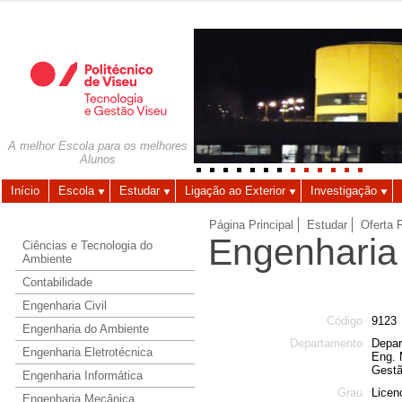
Autenticação
Utilizador
A melhor Escola para os melhores
Alunos
Palavra-chave
Início
Escola
Estudar
Ligação ao Exterior
Investigação
Página Principal
Estudar
Oferta 
Engenharia
Ciências e Tecnologia do
Ambiente
Contabilidade
Engenharia Civil
Código
9123
Engenharia do Ambiente
Departamento
Depar
Engenharia Eletrotécnica
Eng. 
Gestã
Engenharia Informática
Grau
Licen
Engenharia Mecânica