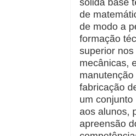
sólida base t
de matemátic
de modo a pe
formação técn
superior nos
mecânicas, e
manutenção i
fabricação d
um conjunto 
aos alunos, 
apreensão do
competências