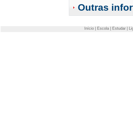
Outras info
Início
|
Escola
|
Estudar
|
Li
Escola Superior de Tecnologia e Gestão de Viseu
Campus Politécnico
3504-510 Viseu
Telefone: +351 232480500
Fax: +351 232424651
E-mail:
estgv@estgv.ipv.pt