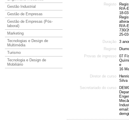
Registo
Regist
Gestão Industrial
R/A-E
18-03
Gestão de Empresas
Regis
Gestão de Empresas (Pós-
alter
laboral)
R/A-E
730/2
Marketing
25-03
Tecnologias e Design de
Duração
3 ano
Multimédia
Regime
Diurn
Turismo
Provas de ingresso
07 Fí
Tecnologia e Design de
Quím
Mobiliário
e
16 Ma
Diretor de curso
Henri
Silva
Secretariado do curso
DEMG
Depar
Engen
Mecân
Indust
email
demgi