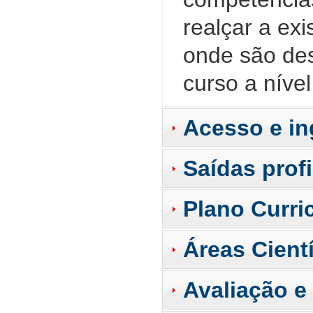
realçar a exi
onde são des
curso a níve
Acesso e in
Saídas prof
Plano Curri
Áreas Cientí
Avaliação e