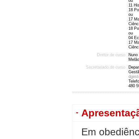
ou
11 His
18 Po
ou
17 Ma
Ciênc
18 Po
ou
04 E
17 Ma
Ciênc
Diretor de curso
Nuno 
Melã
Secretariado do curso
Depar
Gestã
dgest
Telef
480 5
Apresentaç
Em obediênci