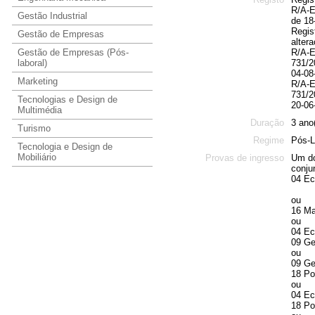
R/A-E
Gestão Industrial
de 18
Regis
Gestão de Empresas
alter
Gestão de Empresas (Pós-
R/A-E
laboral)
731/2
04-08
Marketing
R/A-E
731/2
Tecnologias e Design de
20-06
Multimédia
Duração
3 ano
Turismo
Regime
Pós-L
Tecnologia e Design de
Mobiliário
Provas de ingresso
Um do
conju
04 E
ou
16 Ma
ou
04 E
09 Ge
ou
09 Ge
18 Po
ou
04 E
18 Po