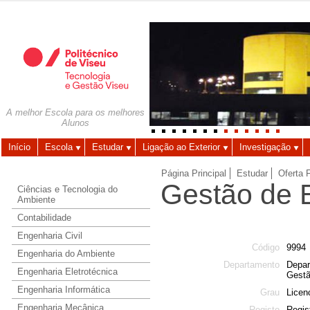
Autenticação
Utilizador
A melhor Escola para os melhores
Alunos
Palavra-chave
Início
Escola
Estudar
Ligação ao Exterior
Investigação
Página Principal
Estudar
Oferta 
Gestão de 
Ciências e Tecnologia do
Ambiente
Contabilidade
Engenharia Civil
Código
9994
Engenharia do Ambiente
Departamento
Depar
Engenharia Eletrotécnica
Gest
Engenharia Informática
Grau
Licen
Engenharia Mecânica
Registo
Regist