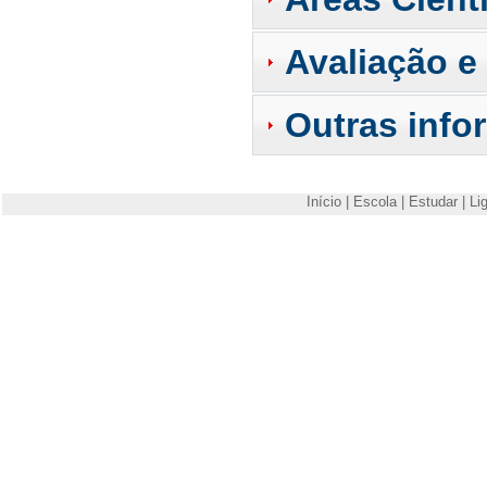
Avaliação e
Outras info
Início
|
Escola
|
Estudar
|
Li
Escola Superior de Tecnologia e Gestão de Viseu
Campus Politécnico
3504-510 Viseu
Telefone: +351 232480500
Fax: +351 232424651
E-mail:
estgv@estgv.ipv.pt