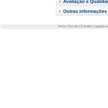
Avaliação e Qualida
Outras informações
Início
|
Escola
|
Estudar
|
Ligação a
Escola Superior de Tecnologia e Gestão de Viseu
Campus Politécnico
3504-510 Viseu
Telefone: +351 232480500
Fax: +351 232424651
E-mail:
estgv@estgv.ipv.pt