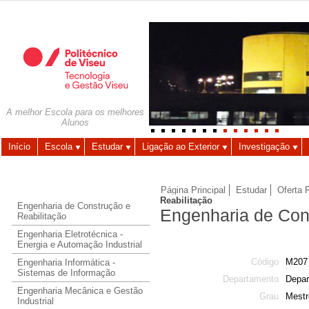
Autenticação
Utilizador
A melhor Escola para os melhores
Alunos
Palavra-chave
Início
Escola
Estudar
Ligação ao Exterior
Investigação
Página Principal
Estudar
Oferta 
Reabilitação
Engenharia de Construção e
Engenharia de Cons
Reabilitação
Engenharia Eletrotécnica -
Energia e Automação Industrial
Código
M207
Engenharia Informática -
Sistemas de Informação
Departamento
Depar
Engenharia Mecânica e Gestão
Grau
Mestr
Industrial