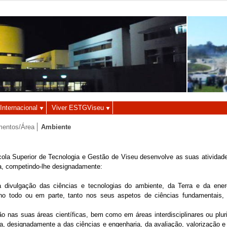
Autenticação
Utilizador
Palavra-chave
Internacional
Viver ESTGViseu
mentos/Área
Ambiente
la Superior de Tecnologia e Gestão de Viseu desenvolve as suas atividade
ca, competindo-lhe designadamente:
ivulgação das ciências e tecnologias do ambiente, da Terra e da energé
m no todo ou em parte, tanto nos seus aspetos de ciências fundamentais
o nas suas áreas científicas, bem como em áreas interdisciplinares ou plur
ca, designadamente a das ciências e engenharia, da avaliação, valorização 