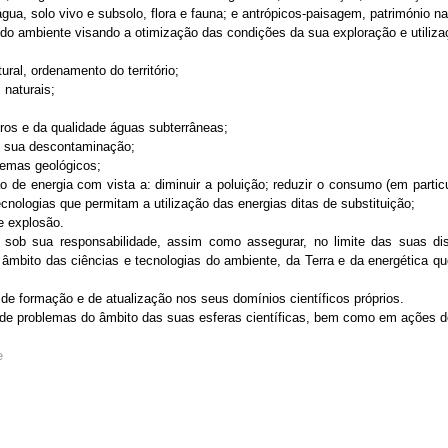
gua, solo vivo e subsolo, flora e fauna; e antrópicos-paisagem, património na
do ambiente visando a otimização das condições da sua exploração e utilizaç
ral, ordenamento do território;
 naturais;
eros e da qualidade águas subterrâneas;
e sua descontaminação;
temas geológicos;
o de energia com vista a: diminuir a poluição; reduzir o consumo (em partic
ecnologias que permitam a utilização das energias ditas de substituição;
e explosão.
s sob sua responsabilidade, assim como assegurar, no limite das suas d
do âmbito das ciências e tecnologias do ambiente, da Terra e da energética
s de formação e de atualização nos seus domínios científicos próprios.
de problemas do âmbito das suas esferas científicas, bem como em ações de
e