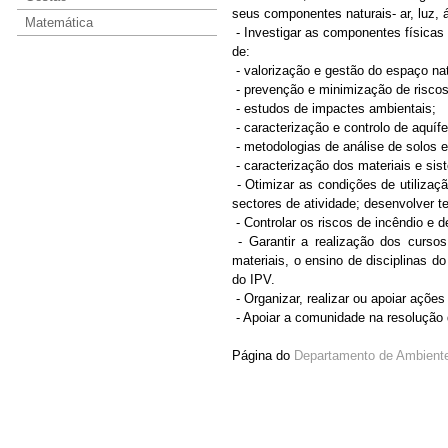
seus componentes naturais- ar, luz, á
Matemática
- Investigar as componentes físicas 
de:
- valorização e gestão do espaço natu
- prevenção e minimização de riscos
- estudos de impactes ambientais;
- caracterização e controlo de aquíf
- metodologias de análise de solos 
- caracterização dos materiais e sis
- Otimizar as condições de utilizaçã
sectores de atividade; desenvolver t
- Controlar os riscos de incêndio e d
- Garantir a realização dos curso
materiais, o ensino de disciplinas 
do IPV.
- Organizar, realizar ou apoiar açõe
- Apoiar a comunidade na resolução 
Página do
Departamento de Ambient