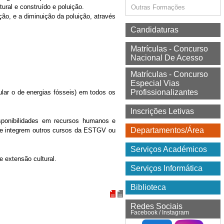
tural e construído e poluição.
Outras Formações
ão, e a diminuição da poluição, através
Candidaturas
Matrículas - Concurso
Nacional De Acesso
Matrículas - Concurso
Especial Vias
Profissionalizantes
ular o de energias fósseis) em todos os
Inscrições Letivas
isponibilidades em recursos humanos e
Departamentos/Área
 que integrem outros cursos da ESTGV ou
Serviços Académicos
 extensão cultural.
Serviços Informática
Biblioteca
Redes Sociais
Facebook / Instagram